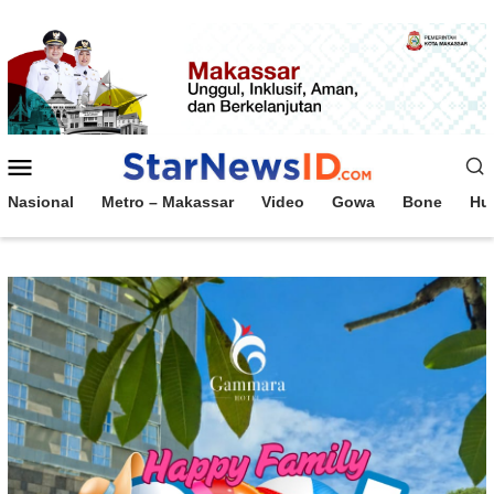
Loncat
ke
konten
Menu
Mobile
Nasional
Metro – Makassar
Video
Gowa
Bone
Hu