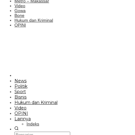
Metro – Makassar
Video
Gowa
Bone
Hukum dan Kriminal
OPINI
News
Politik
Sport
Bisnis
Hukum dan Kriminal
Video
OPINI
Lainnya
Indeks