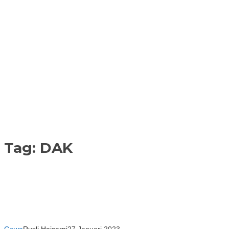
Tag:
DAK
Gowa
Rusli Haisarni
27 Januari 2023