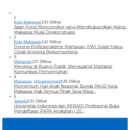
1
Kota Makassar
153 Dilihat
Jalan Poros Moncongloe yang Menghubungkan Maros-
Makassar Mulai Direkonstruksi
2
Kota Makassar
142 Dilihat
Dorong Profesionalisme Wartawan, PWI Sulsel Fokus
Cetak Anggota Berkompetensi
3
Makassar
137 Dilihat
Menegur di Ruang Publik, Mengurangi Martabat
Komunikasi Pemerintahan
4
Makassar
,
Uncategorized
136 Dilihat
Momentum Hari Anak Nasional, Bunda PAUD Kota
Makassar Ajak Semua Pihak Jaga Masa…
5
Jakarta
131 Dilihat
Universitas Indonesia dan PERADI Profesional Buka
Pendaftaran PKPA Angkatan I 20…