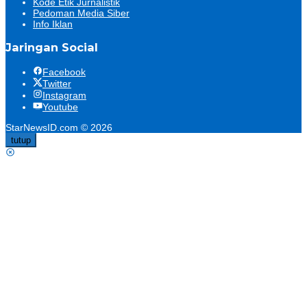
Kode Etik Jurnalistik
Pedoman Media Siber
Info Iklan
Jaringan Social
Facebook
Twitter
Instagram
Youtube
StarNewsID.com © 2026
tutup