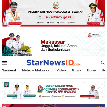
Loncat
ke
konten
Menu
Mobile
Nasional
Metro – Makassar
Video
Gowa
Bone
Hu