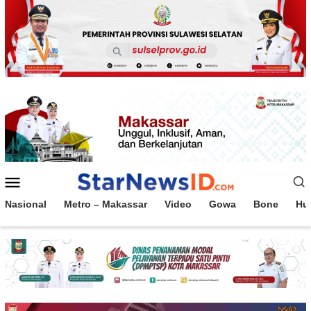
Loncat
ke
konten
Menu
Mobile
Nasional
Metro – Makassar
Video
Gowa
Bone
Hu