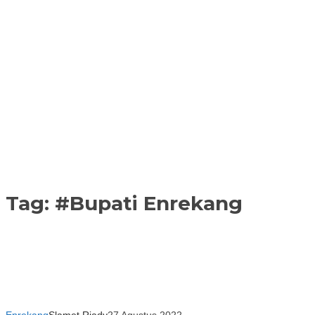
Tag:
#Bupati Enrekang
Enrekang
Slamet Riady
27 Agustus 2022