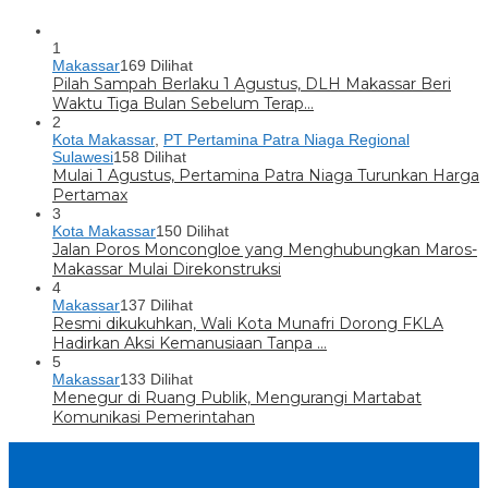
1
Makassar
169 Dilihat
Pilah Sampah Berlaku 1 Agustus, DLH Makassar Beri
Waktu Tiga Bulan Sebelum Terap…
2
Kota Makassar
,
PT Pertamina Patra Niaga Regional
Sulawesi
158 Dilihat
Mulai 1 Agustus, Pertamina Patra Niaga Turunkan Harga
Pertamax
3
Kota Makassar
150 Dilihat
Jalan Poros Moncongloe yang Menghubungkan Maros-
Makassar Mulai Direkonstruksi
4
Makassar
137 Dilihat
Resmi dikukuhkan, Wali Kota Munafri Dorong FKLA
Hadirkan Aksi Kemanusiaan Tanpa …
5
Makassar
133 Dilihat
Menegur di Ruang Publik, Mengurangi Martabat
Komunikasi Pemerintahan