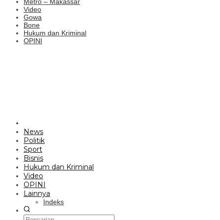
Metro – Makassar
Video
Gowa
Bone
Hukum dan Kriminal
OPINI
News
Politik
Sport
Bisnis
Hukum dan Kriminal
Video
OPINI
Lainnya
Indeks