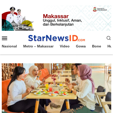
Loncat
ke
konten
Menu
Mobile
Nasional
Metro – Makassar
Video
Gowa
Bone
Hu