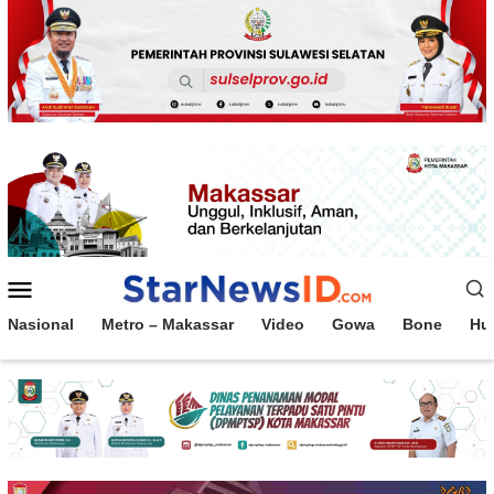
Loncat
ke
konten
Menu
Mobile
Nasional
Metro – Makassar
Video
Gowa
Bone
Hu