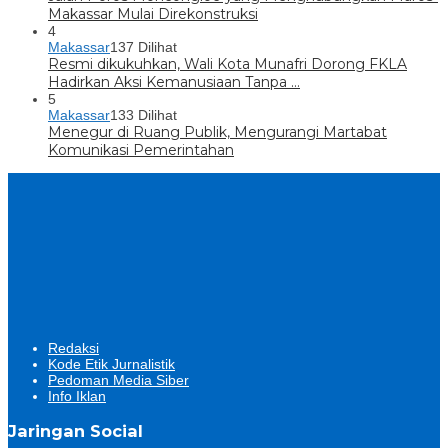
Makassar Mulai Direkonstruksi
4
Makassar
137 Dilihat
Resmi dikukuhkan, Wali Kota Munafri Dorong FKLA
Hadirkan Aksi Kemanusiaan Tanpa …
5
Makassar
133 Dilihat
Menegur di Ruang Publik, Mengurangi Martabat
Komunikasi Pemerintahan
Redaksi
Kode Etik Jurnalistik
Pedoman Media Siber
Info Iklan
Jaringan Social