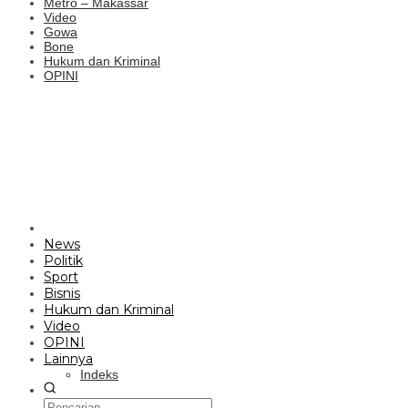
Metro – Makassar
Video
Gowa
Bone
Hukum dan Kriminal
OPINI
News
Politik
Sport
Bisnis
Hukum dan Kriminal
Video
OPINI
Lainnya
Indeks