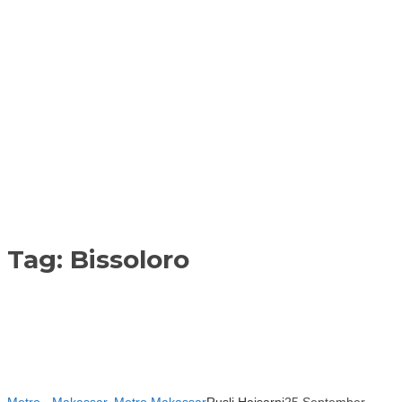
Tag:
Bissoloro
Metro - Makassar
,
Metro Makassar
Rusli Haisarni
25 September