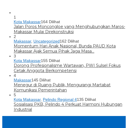
1
Kota Makassar
164 Dilihat
Jalan Poros Moncongloe yang Menghubungkan Maros-
Makassar Mulai Direkonstruksi
2
Makassar
,
Uncategorized
162 Dilihat
Momentum Hari Anak Nasional, Bunda PAUD Kota
Makassar Ajak Semua Pihak Jaga Masa…
3
Kota Makassar
155 Dilihat
Dorong Profesionalisme Wartawan, PWI Sulsel Fokus
Cetak Anggota Berkompetensi
4
Makassar
145 Dilihat
Menegur di Ruang Publik, Mengurangi Martabat
Komunikasi Pemerintahan
5
Kota Makassar
,
Pelindo Regional 4
135 Dilihat
Sosialisasi PKB, Pelindo 4 Perkuat Harmoni Hubungan
Industrial