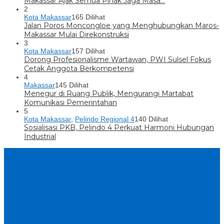
Makassar Ajak Semua Pihak Jaga Masa…
2
Kota Makassar
165 Dilihat
Jalan Poros Moncongloe yang Menghubungkan Maros-
Makassar Mulai Direkonstruksi
3
Kota Makassar
157 Dilihat
Dorong Profesionalisme Wartawan, PWI Sulsel Fokus
Cetak Anggota Berkompetensi
4
Makassar
145 Dilihat
Menegur di Ruang Publik, Mengurangi Martabat
Komunikasi Pemerintahan
5
Kota Makassar
,
Pelindo Regional 4
140 Dilihat
Sosialisasi PKB, Pelindo 4 Perkuat Harmoni Hubungan
Industrial