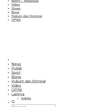
Metro – Makassar
Video
Gowa
Bone
Hukum dan Kriminal
OPINI
News
Politik
Sport
Bisnis
Hukum dan Kriminal
Video
OPINI
Lainnya
Indeks