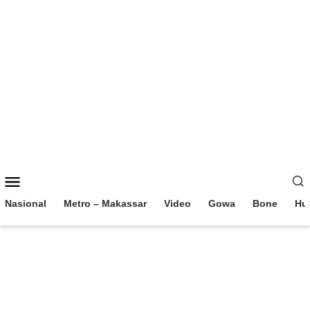
Loncat
ke
konten
Menu
Mobile
Nasional
Metro – Makassar
Video
Gowa
Bone
Hu