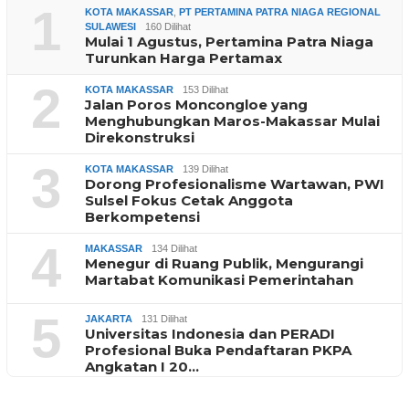
1
KOTA MAKASSAR
,
PT PERTAMINA PATRA NIAGA REGIONAL
SULAWESI
160 Dilihat
Mulai 1 Agustus, Pertamina Patra Niaga
Turunkan Harga Pertamax
2
KOTA MAKASSAR
153 Dilihat
Jalan Poros Moncongloe yang
Menghubungkan Maros-Makassar Mulai
Direkonstruksi
3
KOTA MAKASSAR
139 Dilihat
Dorong Profesionalisme Wartawan, PWI
Sulsel Fokus Cetak Anggota
Berkompetensi
4
MAKASSAR
134 Dilihat
Menegur di Ruang Publik, Mengurangi
Martabat Komunikasi Pemerintahan
5
JAKARTA
131 Dilihat
Universitas Indonesia dan PERADI
Profesional Buka Pendaftaran PKPA
Angkatan I 20…