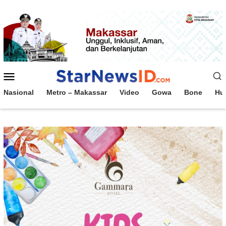
Loncat
ke
konten
Menu
Mobile
Nasional
Metro – Makassar
Video
Gowa
Bone
Hu