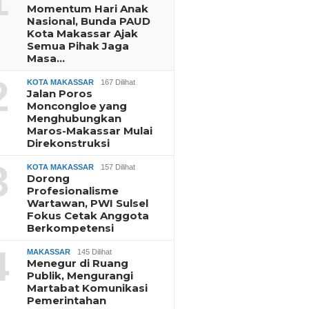
1
Momentum Hari Anak
Nasional, Bunda PAUD
Kota Makassar Ajak
Semua Pihak Jaga
Masa…
2
KOTA MAKASSAR
167 Dilihat
Jalan Poros
Moncongloe yang
Menghubungkan
Maros-Makassar Mulai
Direkonstruksi
3
KOTA MAKASSAR
157 Dilihat
Dorong
Profesionalisme
Wartawan, PWI Sulsel
Fokus Cetak Anggota
Berkompetensi
4
MAKASSAR
145 Dilihat
Menegur di Ruang
Publik, Mengurangi
Martabat Komunikasi
Pemerintahan