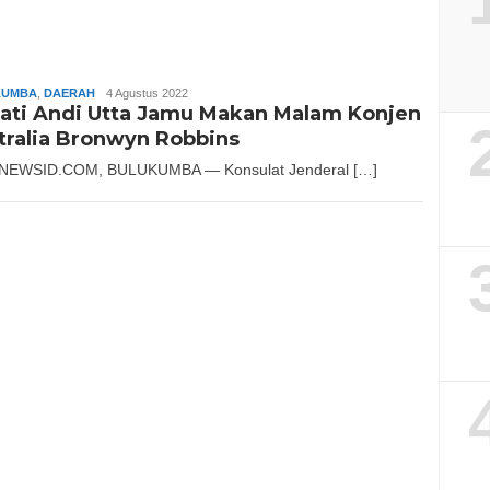
KUMBA
,
DAERAH
Slamet
4 Agustus 2022
ati Andi Utta Jamu Makan Malam Konjen
Riady
tralia Bronwyn Robbins
NEWSID.COM, BULUKUMBA — Konsulat Jenderal […]