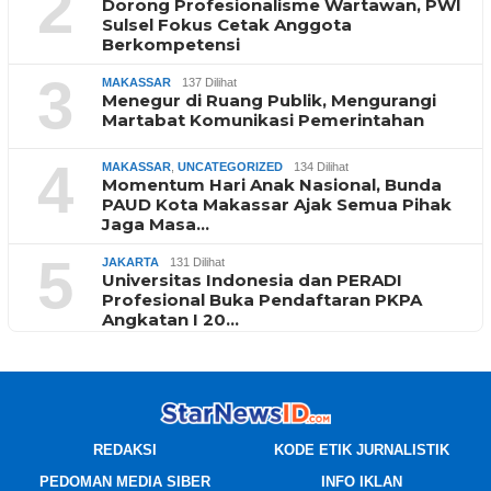
2
Dorong Profesionalisme Wartawan, PWI
Sulsel Fokus Cetak Anggota
Berkompetensi
3
MAKASSAR
137 Dilihat
Menegur di Ruang Publik, Mengurangi
Martabat Komunikasi Pemerintahan
4
MAKASSAR
,
UNCATEGORIZED
134 Dilihat
Momentum Hari Anak Nasional, Bunda
PAUD Kota Makassar Ajak Semua Pihak
Jaga Masa…
5
JAKARTA
131 Dilihat
Universitas Indonesia dan PERADI
Profesional Buka Pendaftaran PKPA
Angkatan I 20…
REDAKSI
KODE ETIK JURNALISTIK
PEDOMAN MEDIA SIBER
INFO IKLAN