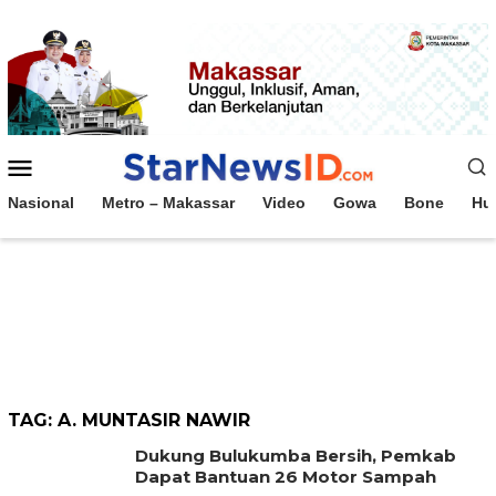
Loncat
ke
konten
Menu
Mobile
Nasional
Metro – Makassar
Video
Gowa
Bone
Hu
TAG:
A. MUNTASIR NAWIR
Dukung Bulukumba Bersih, Pemkab
Dapat Bantuan 26 Motor Sampah