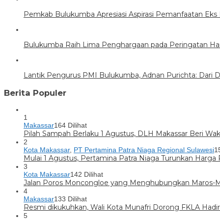
Pemkab Bulukumba Apresiasi Aspirasi Pemanfaatan Ek
Bulukumba Raih Lima Penghargaan pada Peringatan Harg
Lantik Pengurus PMI Bulukumba, Adnan Purichta: Dari Du
Berita Populer
1
Makassar
164 Dilihat
Pilah Sampah Berlaku 1 Agustus, DLH Makassar Beri Wak
2
Kota Makassar
,
PT Pertamina Patra Niaga Regional Sulawesi
1
Mulai 1 Agustus, Pertamina Patra Niaga Turunkan Harga
3
Kota Makassar
142 Dilihat
Jalan Poros Moncongloe yang Menghubungkan Maros-Mak
4
Makassar
133 Dilihat
Resmi dikukuhkan, Wali Kota Munafri Dorong FKLA Hadi
5