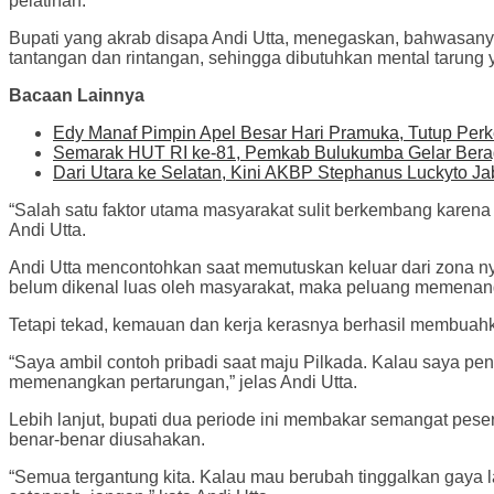
pelatihan.
Bupati yang akrab disapa Andi Utta, menegaskan, bahwasany
tantangan dan rintangan, sehingga dibutuhkan mental tarung 
Bacaan Lainnya
Edy Manaf Pimpin Apel Besar Hari Pramuka, Tutup Per
Semarak HUT RI ke-81, Pemkab Bulukumba Gelar Bera
Dari Utara ke Selatan, Kini AKBP Stephanus Luckyto J
“Salah satu faktor utama masyarakat sulit berkembang karena 
Andi Utta.
Andi Utta mencontohkan saat memutuskan keluar dari zona ny
belum dikenal luas oleh masyarakat, maka peluang memenang
Tetapi tekad, kemauan dan kerja kerasnya berhasil membuahkan h
“Saya ambil contoh pribadi saat maju Pilkada. Kalau saya pena
memenangkan pertarungan,” jelas Andi Utta.
Lebih lanjut, bupati dua periode ini membakar semangat pesert
benar-benar diusahakan.
“Semua tergantung kita. Kalau mau berubah tinggalkan gaya l