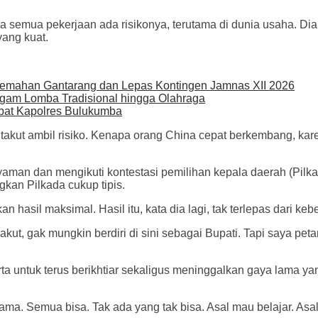
a semua pekerjaan ada risikonya, terutama di dunia usaha. Di
yang kuat.
kemahan Gantarang dan Lepas Kontingen Jamnas XII 2026
gam Lomba Tradisional hingga Olahraga
abat Kapolres Bulukumba
takut ambil risiko. Kenapa orang China cepat berkembang, kare
aman dan mengikuti kontestasi pemilihan kepala daerah (Pilka
kan Pilkada cukup tipis.
asil maksimal. Hasil itu, kata dia lagi, tak terlepas dari kebe
kut, gak mungkin berdiri di sini sebagai Bupati. Tapi saya pet
a untuk terus berikhtiar sekaligus meninggalkan gaya lama yang
ama. Semua bisa. Tak ada yang tak bisa. Asal mau belajar. Asa