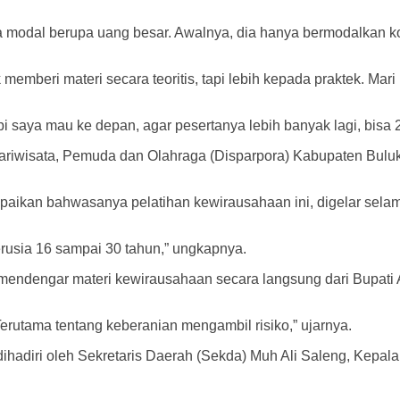
ya modal berupa uang besar. Awalnya, dia hanya bermodalkan 
 memberi materi secara teoritis, tapi lebih kepada praktek. Mar
Tapi saya mau ke depan, agar pesertanya lebih banyak lagi, bi
ariwisata, Pemuda dan Olahraga (Disparpora) Kabupaten Bul
aikan bahwasanya pelatihan kewirausahaan ini, digelar selama
berusia 16 sampai 30 tahun,” ungkapnya.
mendengar materi kewirausahaan secara langsung dari Bupati 
Terutama tentang keberanian mengambil risiko,” ujarnya.
dihadiri oleh Sekretaris Daerah (Sekda) Muh Ali Saleng, Kepa