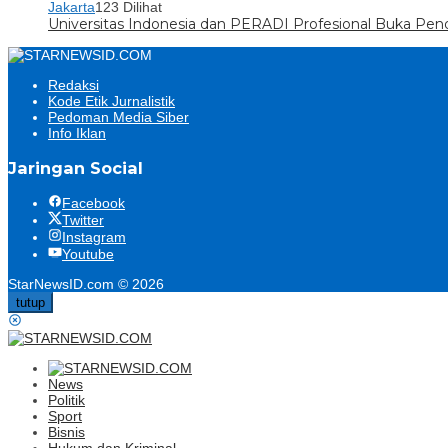
Jakarta
123 Dilihat
Universitas Indonesia dan PERADI Profesional Buka Pen
Redaksi
Kode Etik Jurnalistik
Pedoman Media Siber
Info Iklan
Jaringan Social
Facebook
Twitter
Instagram
Youtube
StarNewsID.com © 2026
tutup
News
Politik
Sport
Bisnis
Hukum dan Kriminal