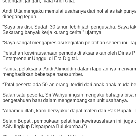
setengah, jangan,” kata Andi Utta.
Andi Utta mengaku memulai usahanya dari nol alias tak pun
dipegang teguh.
“Saya praktisi. Sudah 30 tahun lebih jadi pengusaha. Saya tak
Sekarang banyak kerja kurang cerita,” ujarnya.
“Saya sangat mengapresiasi kegiatan pelatihan seperti ini. 
Pelatihan kewirausahaan pemuda dilaksanakan oleh Dinas P
Enterpreneur Unggul di Era Digital.
Panitia pelaksana, Andi Alimuddin dalam laporannya menyamp
menghadirkan beberapa narasumber.
“Total peserta ada 50-an orang, terdiri dari anak-anak muda 
Salah satu peserta, Sri Wahyuningsih mengaku bahagia bisa 
pengetahuan baru dalam mengembangkan unit usahanya.
“Alhamdulillah, kami bersyukur dapat materi dari Pak Bupati. 
Selain Bupati, pembukaan pelatihan kewirausahaan ini, juga 
ASN lingkup Disparpora Bulukumba.(*)