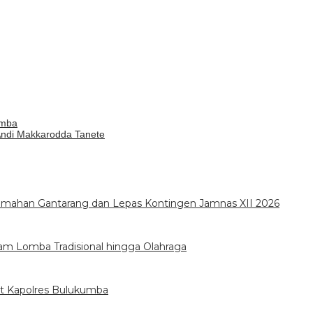
umba
Andi Makkarodda Tanete
emahan Gantarang dan Lepas Kontingen Jamnas XII 2026
m Lomba Tradisional hingga Olahraga
at Kapolres Bulukumba