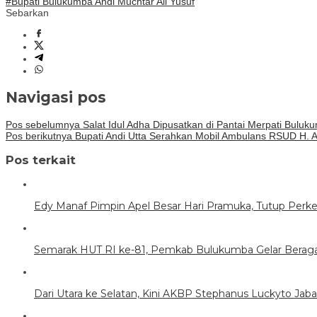
#Bupati Bulukumba Andi Muchtar Ali Yusuf
Sebarkan
Navigasi pos
Pos sebelumnya
Salat Idul Adha Dipusatkan di Pantai Merpati Buluk
Pos berikutnya
Bupati Andi Utta Serahkan Mobil Ambulans RSUD H. 
Pos terkait
Edy Manaf Pimpin Apel Besar Hari Pramuka, Tutup Perk
Semarak HUT RI ke-81, Pemkab Bulukumba Gelar Beraga
Dari Utara ke Selatan, Kini AKBP Stephanus Luckyto Jab