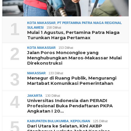
1
KOTA MAKASSAR
,
PT PERTAMINA PATRA NIAGA REGIONAL
SULAWESI
158 Dilihat
Mulai 1 Agustus, Pertamina Patra Niaga
Turunkan Harga Pertamax
2
KOTA MAKASSAR
153 Dilihat
Jalan Poros Moncongloe yang
Menghubungkan Maros-Makassar Mulai
Direkonstruksi
3
MAKASSAR
133 Dilihat
Menegur di Ruang Publik, Mengurangi
Martabat Komunikasi Pemerintahan
4
JAKARTA
130 Dilihat
Universitas Indonesia dan PERADI
Profesional Buka Pendaftaran PKPA
Angkatan I 20…
5
KABUPATEN BULUKUMBA
,
KEPOLISIAN
125 Dilihat
Dari Utara ke Selatan, Kini AKBP