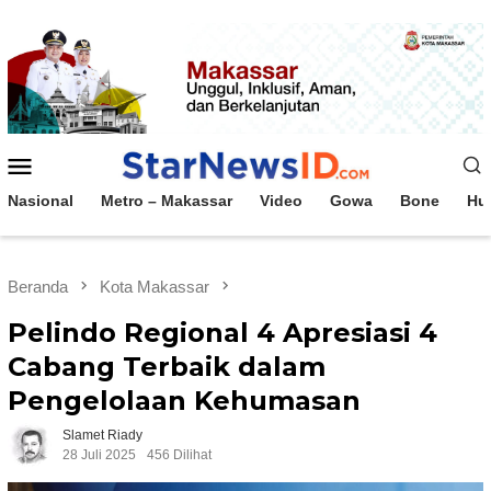
Loncat
ke
konten
Menu
Mobile
Nasional
Metro – Makassar
Video
Gowa
Bone
Hu
Beranda
Kota Makassar
Pelindo Regional 4 Apresiasi 4
Cabang Terbaik dalam
Pengelolaan Kehumasan
Slamet Riady
28 Juli 2025
456 Dilihat