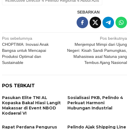
#Executive Director 4 Pelindo Regional 4 Abdul Azis
SEBARKAN
Navigasi
Pos sebelumnya
Pos berikutnya
CHOPTIMA: Inovasi Anak
Menjemput Mimpi dari Ujung
pos
Bangsa untuk Mencapai
Negeri: Kisah Sandi Pamungkas,
Produksi Optimal dan
Mahasiswa asal Natuna yang
Sustainable
Tembus Ajang Nasional
POS TERKAIT
Pasukan Elite TNI AL
Sosialisasi PKB, Pelindo 4
Kopaska Bakal Hiasi Langit
Perkuat Harmoni
Makassar di Event NBOD
Hubungan Industrial
Kodaeral VI
Rapat Perdana Pengurus
Pelindo Ajak Shipping Line