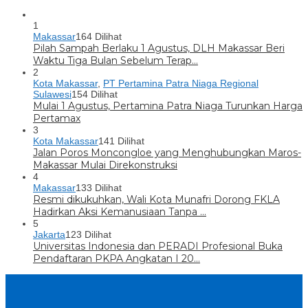
1
Makassar
164 Dilihat
Pilah Sampah Berlaku 1 Agustus, DLH Makassar Beri
Waktu Tiga Bulan Sebelum Terap…
2
Kota Makassar
,
PT Pertamina Patra Niaga Regional
Sulawesi
154 Dilihat
Mulai 1 Agustus, Pertamina Patra Niaga Turunkan Harga
Pertamax
3
Kota Makassar
141 Dilihat
Jalan Poros Moncongloe yang Menghubungkan Maros-
Makassar Mulai Direkonstruksi
4
Makassar
133 Dilihat
Resmi dikukuhkan, Wali Kota Munafri Dorong FKLA
Hadirkan Aksi Kemanusiaan Tanpa …
5
Jakarta
123 Dilihat
Universitas Indonesia dan PERADI Profesional Buka
Pendaftaran PKPA Angkatan I 20…