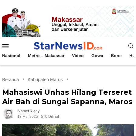
Loncat
ke
konten
Menu
Mobile
Nasional
Metro – Makassar
Video
Gowa
Bone
Hu
Beranda
Kabupaten Maros
Mahasiswi Unhas Hilang Terseret
Air Bah di Sungai Sapanna, Maros
Slamet Riady
13 Mei 2025
570 Dilihat