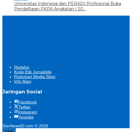
Universitas Indonesia dan PERADI Profesional Buka
Pendaftaran PKPA Angkatan I 20…
Redaksi
Kode Etik Jurnalistik
Pedoman Media Siber
Info Iklan
Jaringan Social
Facebook
Twitter
Instagram
Youtube
StarNewsID.com © 2026
tutup