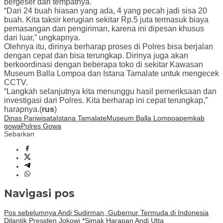
bergeser dari tempatnya.
“Dari 24 buah hiasan yang ada, 4 yang pecah jadi sisa 20
buah. Kita taksir kerugian sekitar Rp.5 juta termasuk biaya
pemasangan dan pengiriman, karena ini dipesan khusus
dari luar,” ungkapnya.
Olehnya itu, dirinya berharap proses di Polres bisa berjalan
dengan cepat dan bisa terungkap. Dirinya juga akan
berkoordinasi dengan beberapa toko di sekitar Kawasan
Museum Balla Lompoa dan Istana Tamalate untuk mengecek
CCTV.
“Langkah selanjutnya kita menunggu hasil pemeriksaan dan
investigasi dari Polres. Kita berharap ini cepat terungkap,”
harapnya.(
rus
)
Dinas Pariwisata
Istana Tamalate
Museum Balla Lompoa
pemkab
gowa
Polres Gowa
Sebarkan
Navigasi pos
Pos sebelumnya
Andi Sudirman, Gubernur Termuda di Indonesia
Dilantik Presiden Jokowi *Simak Harapan Andi Utta