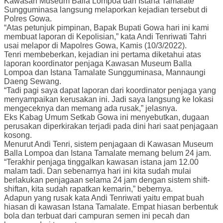
Kawasan Museum Balla Lompoa dan Istana Tamalate
Sungguminasa langsung melaporkan kejadian tersebut di
Polres Gowa.
“Atas petunjuk pimpinan, Bapak Bupati Gowa hari ini kami
membuat laporan di Kepolisian,” kata Andi Tenriwati Tahri
usai melapor di Mapolres Gowa, Kamis (10/3/2022).
Tenri membeberkan, kejadian ini pertama diketahui atas
laporan koordinator penjaga Kawasan Museum Balla
Lompoa dan Istana Tamalate Sungguminasa, Mannaungi
Daeng Sewang.
“Tadi pagi saya dapat laporan dari koordinator penjaga yang
menyampaikan kerusakan ini. Jadi saya langsung ke lokasi
mengeceknya dan memang ada rusak,” jelasnya.
Eks Kabag Umum Setkab Gowa ini menyebutkan, dugaan
perusakan diperkirakan terjadi pada dini hari saat penjagaan
kosong.
Menurut Andi Tenri, sistem penjagaan di Kawasan Museum
Balla Lompoa dan Istana Tamalate memang belum 24 jam.
“Terakhir penjaga tinggalkan kawasan istana jam 12.00
malam tadi. Dan sebenarnya hari ini kita sudah mulai
berlakukan penjagaan selama 24 jam dengan sistem shift-
shiftan, kita sudah rapatkan kemarin,” bebernya.
Adapun yang rusak kata Andi Tenriwati yaitu empat buah
hiasan di kawasan Istana Tamalate. Empat hiasan berbentuk
bola dan terbuat dari campuran semen ini pecah dan