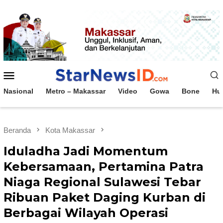
Loncat
ke
konten
Menu
Mobile
Nasional
Metro – Makassar
Video
Gowa
Bone
Hu
Beranda
Kota Makassar
Iduladha Jadi Momentum
Kebersamaan, Pertamina Patra
Niaga Regional Sulawesi Tebar
Ribuan Paket Daging Kurban di
Berbagai Wilayah Operasi