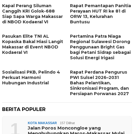
Kapal Perang Siluman
Rapat Pemantapan Panitia
Canggih KRI Golok-688
Perayaan HUT RI ke 81 di
Siap Sapa Warga Makassar
ORW 13, Kelurahan
di NBOD Kodaeral VI
Buntusu
Pasukan Elite TNI AL
Pertamina Patra Niaga
Kopaska Bakal Hiasi Langit
Regional Sulawesi Dorong
Makassar di Event NBOD
Penggunaan Bright Gas
Kodaeral VI
bagi Petani Sidrap sebagai
Solusi Energi Irigasi
Sosialisasi PKB, Pelindo 4
Rapat Perdana Pengurus
Perkuat Harmoni
PWI Sulsel 2026–2031
Hubungan Industrial
Bahas Pelantikan,
Sinkronisasi Program, dan
Persiapan Porwanas 2027
BERITA POPULER
1
KOTA MAKASSAR
157 Dilihat
Jalan Poros Moncongloe yang
Menghubungkan Maros-Makassar Mulai