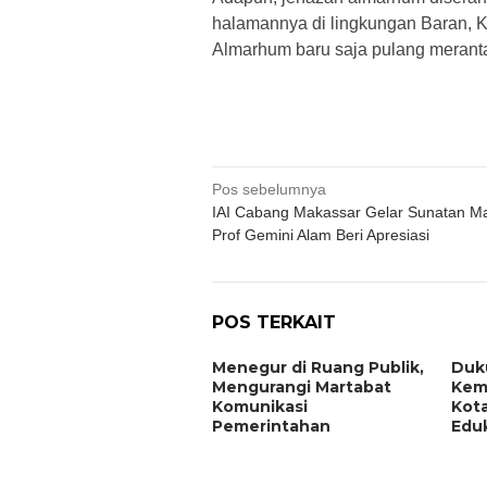
halamannya di lingkungan Baran, 
Almarhum baru saja pulang merantau
Navigasi
Pos sebelumnya
IAI Cabang Makassar Gelar Sunatan Ma
pos
Prof Gemini Alam Beri Apresiasi
POS TERKAIT
Menegur di Ruang Publik,
Duk
Mengurangi Martabat
Kem
Komunikasi
Kota
Pemerintahan
Eduk