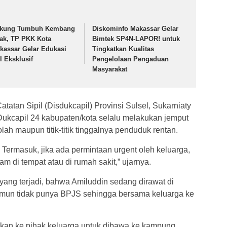
kung Tumbuh Kembang
Diskominfo Makassar Gelar
ak, TP PKK Kota
Bimtek SP4N-LAPOR! untuk
kassar Gelar Edukasi
Tingkatkan Kualitas
I Eksklusif
Pengelolaan Pengaduan
Masyarakat
tan Sipil (Disdukcapil) Provinsi Sulsel, Sukarniaty
kcapil 24 kabupaten/kota selalu melakukan jemput
olah maupun titik-titik tinggalnya penduduk rentan.
 Termasuk, jika ada permintaan urgent oleh keluarga,
m di tempat atau di rumah sakit,” ujarnya.
yang terjadi, bahwa Amiluddin sedang dirawat di
amun tidak punya BPJS sehingga bersama keluarga ke
kan ke pihak keluarga untuk dibawa ke kampung