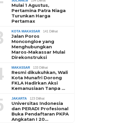
SULAWESI
154 Dilihat
Mulai 1 Agustus,
Pertamina Patra Niaga
Turunkan Harga
Pertamax
3
KOTA MAKASSAR
141 Dilihat
Jalan Poros
Moncongloe yang
Menghubungkan
Maros-Makassar Mulai
Direkonstruksi
4
MAKASSAR
133 Dilihat
Resmi dikukuhkan, Wali
Kota Munafri Dorong
FKLA Hadirkan Aksi
Kemanusiaan Tanpa …
5
JAKARTA
123 Dilihat
Universitas Indonesia
dan PERADI Profesional
Buka Pendaftaran PKPA
Angkatan I 20…