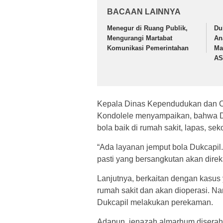
BACAAN LAINNYA
Menegur di Ruang Publik,
Du
Mengurangi Martabat
An
Komunikasi Pemerintahan
Ma
AS
Kepala Dinas Kependudukan dan Cata
Kondolele menyampaikan, bahwa Du
bola baik di rumah sakit, lapas, sek
“Ada layanan jemput bola Dukcapil.
pasti yang bersangkutan akan direka
Lanjutnya, berkaitan dengan kasus 
rumah sakit dan akan dioperasi. N
Dukcapil melakukan perekaman.
Adapun, jenazah almarhum diserah