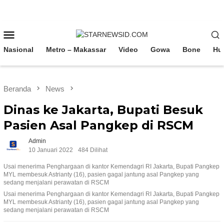
Loncat
ke
konten
Menu
Mobile
Nasional
Metro – Makassar
Video
Gowa
Bone
Hu
Beranda
News
Dinas ke Jakarta, Bupati Besuk
Pasien Asal Pangkep di RSCM
Admin
10 Januari 2022
484 Dilihat
Usai menerima Penghargaan di kantor Kemendagri RI Jakarta, Bupati Pangkep
MYL membesuk Astrianty (16), pasien gagal jantung asal Pangkep yang
sedang menjalani perawatan di RSCM
Usai menerima Penghargaan di kantor Kemendagri RI Jakarta, Bupati Pangkep
MYL membesuk Astrianty (16), pasien gagal jantung asal Pangkep yang
sedang menjalani perawatan di RSCM