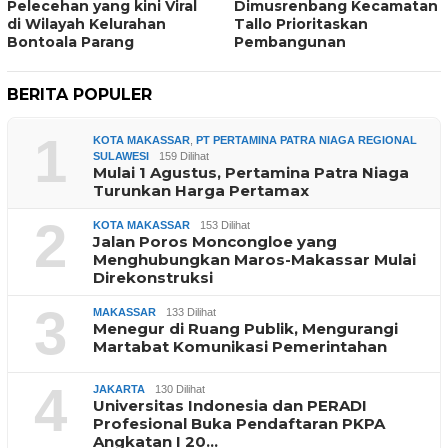
Pelecehan yang kini Viral
Dimusrenbang Kecamatan
di Wilayah Kelurahan
Tallo Prioritaskan
Bontoala Parang
Pembangunan
BERITA POPULER
1
KOTA MAKASSAR
,
PT PERTAMINA PATRA NIAGA REGIONAL
SULAWESI
159 Dilihat
Mulai 1 Agustus, Pertamina Patra Niaga
Turunkan Harga Pertamax
2
KOTA MAKASSAR
153 Dilihat
Jalan Poros Moncongloe yang
Menghubungkan Maros-Makassar Mulai
Direkonstruksi
3
MAKASSAR
133 Dilihat
Menegur di Ruang Publik, Mengurangi
Martabat Komunikasi Pemerintahan
4
JAKARTA
130 Dilihat
Universitas Indonesia dan PERADI
Profesional Buka Pendaftaran PKPA
Angkatan I 20…