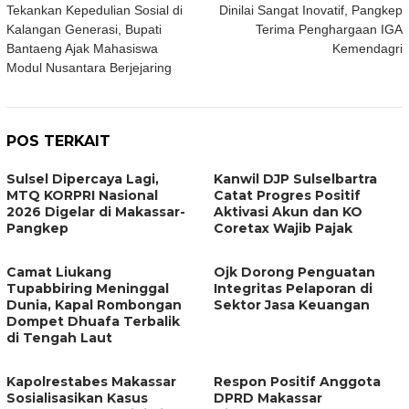
Tekankan Kepedulian Sosial di
Dinilai Sangat Inovatif, Pangkep
pos
Kalangan Generasi, Bupati
Terima Penghargaan IGA
Bantaeng Ajak Mahasiswa
Kemendagri
Modul Nusantara Berjejaring
POS TERKAIT
Sulsel Dipercaya Lagi,
Kanwil DJP Sulselbartra
MTQ KORPRI Nasional
Catat Progres Positif
2026 Digelar di Makassar-
Aktivasi Akun dan KO
Pangkep
Coretax Wajib Pajak
Camat Liukang
Ojk Dorong Penguatan
Tupabbiring Meninggal
Integritas Pelaporan di
Dunia, Kapal Rombongan
Sektor Jasa Keuangan
Dompet Dhuafa Terbalik
di Tengah Laut
Kapolrestabes Makassar
Respon Positif Anggota
Sosialisasikan Kasus
DPRD Makassar