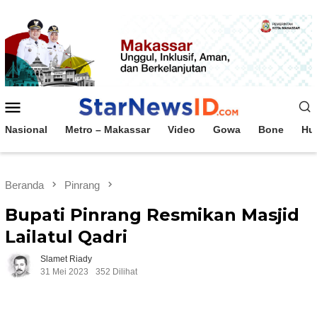
Loncat
ke
konten
Menu
Mobile
Nasional
Metro – Makassar
Video
Gowa
Bone
Hu
Beranda
Pinrang
Bupati Pinrang Resmikan Masjid
Lailatul Qadri
Slamet Riady
31 Mei 2023
352 Dilihat