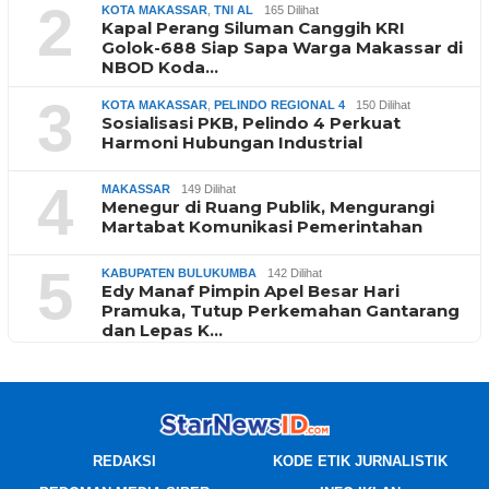
2
KOTA MAKASSAR
,
TNI AL
165 Dilihat
Kapal Perang Siluman Canggih KRI
Golok-688 Siap Sapa Warga Makassar di
NBOD Koda…
3
KOTA MAKASSAR
,
PELINDO REGIONAL 4
150 Dilihat
Sosialisasi PKB, Pelindo 4 Perkuat
Harmoni Hubungan Industrial
4
MAKASSAR
149 Dilihat
Menegur di Ruang Publik, Mengurangi
Martabat Komunikasi Pemerintahan
5
KABUPATEN BULUKUMBA
142 Dilihat
Edy Manaf Pimpin Apel Besar Hari
Pramuka, Tutup Perkemahan Gantarang
dan Lepas K…
REDAKSI
KODE ETIK JURNALISTIK