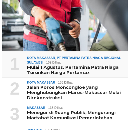
1
KOTA MAKASSAR
,
PT PERTAMINA PATRA NIAGA REGIONAL
SULAWESI
159 Dilihat
Mulai 1 Agustus, Pertamina Patra Niaga
Turunkan Harga Pertamax
2
KOTA MAKASSAR
153 Dilihat
Jalan Poros Moncongloe yang
Menghubungkan Maros-Makassar Mulai
Direkonstruksi
3
MAKASSAR
133 Dilihat
Menegur di Ruang Publik, Mengurangi
Martabat Komunikasi Pemerintahan