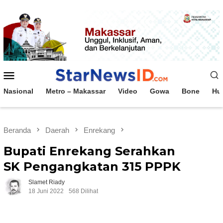
Loncat
ke
konten
Menu
Mobile
Nasional
Metro – Makassar
Video
Gowa
Bone
Hu
Beranda
Daerah
Enrekang
Bupati Enrekang Serahkan
SK Pengangkatan 315 PPPK
Slamet Riady
18 Juni 2022
568 Dilihat