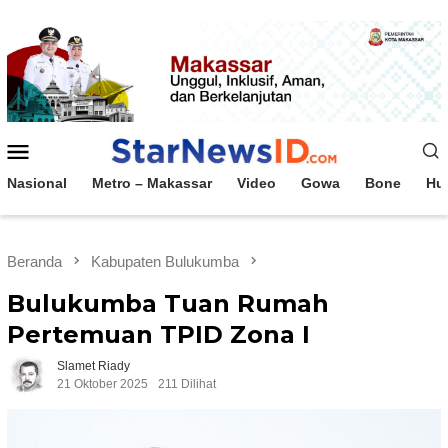
Loncat
ke
konten
Menu
Mobile
Nasional
Metro – Makassar
Video
Gowa
Bone
Hu
Beranda
Kabupaten Bulukumba
Bulukumba Tuan Rumah
Pertemuan TPID Zona I
Slamet Riady
21 Oktober 2025
211 Dilihat