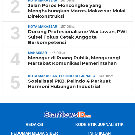
2
KOTA MAKASSAR
167 Dilihat
Jalan Poros Moncongloe yang
Menghubungkan Maros-Makassar Mulai
Direkonstruksi
3
KOTA MAKASSAR
157 Dilihat
Dorong Profesionalisme Wartawan, PWI
Sulsel Fokus Cetak Anggota
Berkompetensi
4
MAKASSAR
145 Dilihat
Menegur di Ruang Publik, Mengurangi
Martabat Komunikasi Pemerintahan
5
KOTA MAKASSAR
,
PELINDO REGIONAL 4
140 Dilihat
Sosialisasi PKB, Pelindo 4 Perkuat
Harmoni Hubungan Industrial
REDAKSI
KODE ETIK JURNALISTIK
PEDOMAN MEDIA SIBER
INFO IKLAN