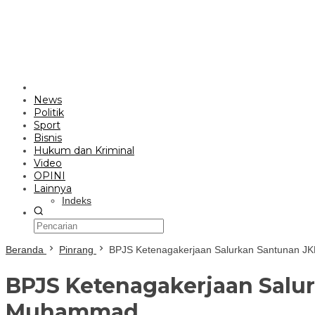
News
Politik
Sport
Bisnis
Hukum dan Kriminal
Video
OPINI
Lainnya
Indeks
Beranda
Pinrang
BPJS Ketenagakerjaan Salurkan Santunan J
BPJS Ketenagakerjaan Salu
Muhammad