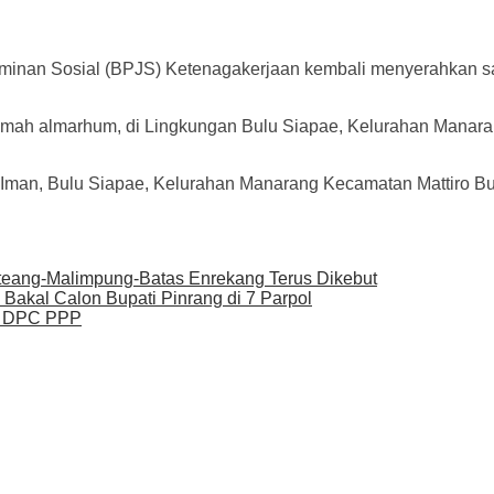
inan Sosial (BPJS) Ketenagakerjaan kembali menyerahkan sa
rumah almarhum, di Lingkungan Bulu Siapae, Kelurahan Manara
man, Bulu Siapae, Kelurahan Manarang Kecamatan Mattiro Bul
eteang-Malimpung-Batas Enrekang Terus Dikebut
Bakal Calon Bupati Pinrang di 7 Parpol
di DPC PPP