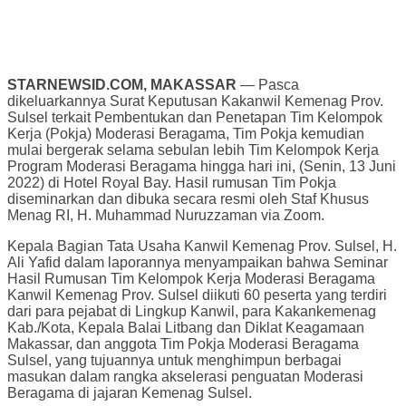
STARNEWSID.COM, MAKASSAR
— Pasca
dikeluarkannya Surat Keputusan Kakanwil Kemenag Prov.
Sulsel terkait Pembentukan dan Penetapan Tim Kelompok
Kerja (Pokja) Moderasi Beragama, Tim Pokja kemudian
mulai bergerak selama sebulan lebih Tim Kelompok Kerja
Program Moderasi Beragama hingga hari ini, (Senin, 13 Juni
2022) di Hotel Royal Bay. Hasil rumusan Tim Pokja
diseminarkan dan dibuka secara resmi oleh Staf Khusus
Menag RI, H. Muhammad Nuruzzaman via Zoom.
Kepala Bagian Tata Usaha Kanwil Kemenag Prov. Sulsel, H.
Ali Yafid dalam laporannya menyampaikan bahwa Seminar
Hasil Rumusan Tim Kelompok Kerja Moderasi Beragama
Kanwil Kemenag Prov. Sulsel diikuti 60 peserta yang terdiri
dari para pejabat di Lingkup Kanwil, para Kakankemenag
Kab./Kota, Kepala Balai Litbang dan Diklat Keagamaan
Makassar, dan anggota Tim Pokja Moderasi Beragama
Sulsel, yang tujuannya untuk menghimpun berbagai
masukan dalam rangka akselerasi penguatan Moderasi
Beragama di jajaran Kemenag Sulsel.