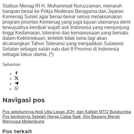
Stafsus Menag RI H. Muhammad Nuruzzaman, menaruh
harapan besar ke Pokja Moderasi Beragama dan Jajaran
Kemenag Sulsel agar benar-benar serius melaksanakan
program prioritas Kemenag yang juga tujuan utamanya demi
terwujudnya kembali wajah asli Indonesia yang menjunjung
tinggi Kedamaian, toleransi dan kemanusiaan yang bersatu
dalam Kebhinekaan, terlebih tidak lama lagi akan
dicanangkan Tahun Toleransi yang menjadikan Sulawesi
Selatan sebagai salah satu dari 8 Provinsi di Indonesia
sebagai lokus utama. (*)
Sebarkan
Navigasi pos
Pos sebelumnya
Andi Utta Lepas JCH, dan Kafilah MTQ Bulukumba
Pos berikutnya
Setelah Harga Cabai Naik, Kini Bawang Merah
Menyusul Melambung
Pos terkait