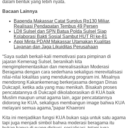
dalam bentuk yang lebih nyata.
Bacaan Lainnya
Bapenda Makassar Catat Surplus Rp130 Miliar,
Realisasi Pendapatan Tembus 49 Persen
LDII Sulsel dan SPN Batua Polda Sulsel Siap
Kolaborasi Bakti Sosial Sambut HUT RI ke-81
Appi Minta PDAM Makassar Utamakan Kualitas
Layanan dan Jaga Likuiditas Perusahaan
“Saya sudah berkali-kali memotivasi para pimpinan di
jajaran Kemenag Sulsel, beranikah kita
mengimplementasikan dan merealisasikan Moderasi
Beragama dengan cara sederhana sekaligus merevitalisasi
nilai-nilai lokalitas yang mendukung program ini. Misalnya
mendorong Kakankemenag berkerjasama dengan Dinas
Dukcapil, ketika ada yang mau menikah. Bisakah proses
pencatatannya di Dukcapil dikolaborasikan di KUA baik
Muslim maupun umat agama lain, agar pencatatannya
didorong ke KUA, sekaligus membangun image bahwa KUA
melayani semua agama,”papar Khaeroni
Kita ini menjadikan fungsi KUA bukan saja untuk satu agama
tapi juga menjadi simbol bahwa moderasi beragama itu
bukan hanya di ruang diskusi, sosialisasi, tetapi juga