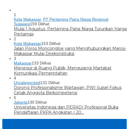
1
Kota Makassar
,
PT Pertamina Patra Niaga Regional
Sulawesi
159 Dilihat
Mulai 1 Agustus, Pertamina Patra Niaga Turunkan Harga
Pertamax
2
Kota Makassar
153 Dilihat
Jalan Poros Moncongloe yang Menghubungkan Maros-
Makassar Mulai Direkonstruksi
3
Makassar
133 Dilihat
Menegur di Ruang Publik, Mengurangi Martabat
Komunikasi Pemerintahan
4
Uncategorized
131 Dilihat
Dorong Profesionalisme Wartawan, PWI Sulsel Fokus
Cetak Anggota Berkompetensi
5
Jakarta
130 Dilihat
Universitas Indonesia dan PERADI Profesional Buka
Pendaftaran PKPA Angkatan I 20…