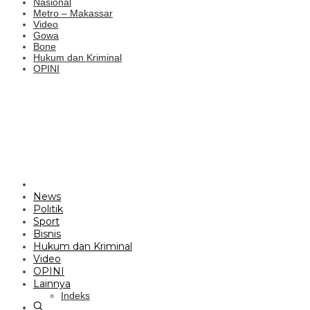
Nasional
Metro – Makassar
Video
Gowa
Bone
Hukum dan Kriminal
OPINI
News
Politik
Sport
Bisnis
Hukum dan Kriminal
Video
OPINI
Lainnya
Indeks