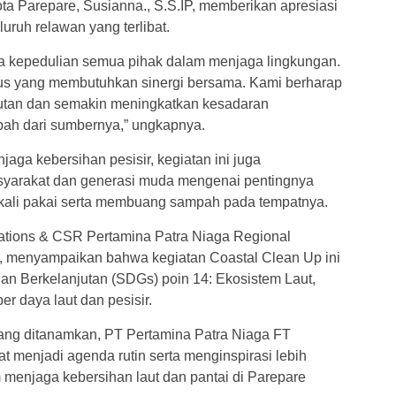
a Parepare, Susianna., S.S.IP, memberikan apresiasi
uruh relawan yang terlibat.
ata kepedulian semua pihak dalam menjaga lingkungan.
ius yang membutuhkan sinergi bersama. Kami berharap
njutan dan semakin meningkatkan kesadaran
ah dari sumbernya,” ungkapnya.
aga kebersihan pesisir, kegiatan ini juga
syarakat dan generasi muda mengenai pentingnya
kali pakai serta membuang sampah pada tempatnya.
tions & CSR Pertamina Patra Niaga Regional
menyampaikan bahwa kegiatan Coastal Clean Up ini
n Berkelanjutan (SDGs) poin 14: Ekosistem Laut,
r daya laut dan pesisir.
ng ditanamkan, PT Pertamina Patra Niaga FT
at menjadi agenda rutin serta menginspirasi lebih
m menjaga kebersihan laut dan pantai di Parepare