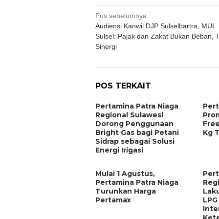
Navigasi
Pos sebelumnya
Audiensi Kanwil DJP Sulselbartra, MUI
pos
Sulsel: Pajak dan Zakat Bukan Beban, T
Sinergi
POS TERKAIT
Pertamina Patra Niaga
Per
Regional Sulawesi
Prom
Dorong Penggunaan
Fre
Bright Gas bagi Petani
Kg 
Sidrap sebagai Solusi
Energi Irigasi
Mulai 1 Agustus,
Pert
Pertamina Patra Niaga
Regi
Turunkan Harga
Lak
Pertamax
LPG 
Inte
Ket