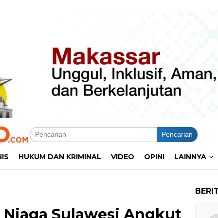
Pencarian
NIS
HUKUM DAN KRIMINAL
VIDEO
OPINI
LAINNYA
BERI
a Niaga Sulawesi Angkut