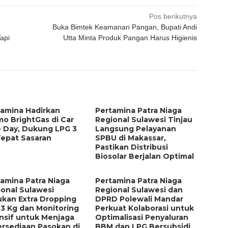
Pos berikutnya
Buka Bimtek Keamanan Pangan, Bupati Andi
api
Utta Minta Produk Pangan Harus Higienis
tamina Hadirkan
Pertamina Patra Niaga
o BrightGas di Car
Regional Sulawesi Tinjau
e Day, Dukung LPG 3
Langsung Pelayanan
Tepat Sasaran
SPBU di Makassar,
Pastikan Distribusi
Biosolar Berjalan Optimal
amina Patra Niaga
Pertamina Patra Niaga
onal Sulawesi
Regional Sulawesi dan
ukan Extra Dropping
DPRD Polewali Mandar
3 Kg dan Monitoring
Perkuat Kolaborasi untuk
nsif untuk Menjaga
Optimalisasi Penyaluran
ersediaan Pasokan di
BBM dan LPG Bersubsidi