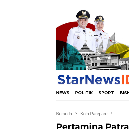
Loncat
ke
konten
NEWS
POLITIK
SPORT
BIS
Beranda
Kota Parepare
Pertamina Patr