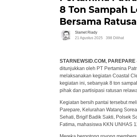
8 Ton Sampah L
Bersama Ratusa
Slamet Riady
21 Agustus 2025
398 Dilihat
STARNEWSID.COM, PAREPARE
ditunjukkan oleh PT Pertamina Patr
melaksanakan kegiatan Coastal Cl
kegiatan ini, sebanyak 8 ton sampah 
pihak dan partisipasi ratusan relaw
Kegiatan bersih pantai tersebut m
Parepare, Kelurahan Watang Sorea
Sehati, Brigif Badik Sakti, Polsek
Fatima, mahasiswa KKN UNHAS 114,
Mereka bergotong royong membersih