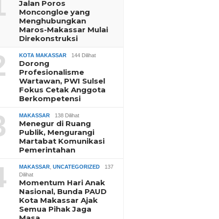
1
Jalan Poros
Moncongloe yang
Menghubungkan
Maros-Makassar Mulai
Direkonstruksi
2
KOTA MAKASSAR
144 Dilihat
Dorong
Profesionalisme
Wartawan, PWI Sulsel
Fokus Cetak Anggota
Berkompetensi
3
MAKASSAR
138 Dilihat
Menegur di Ruang
Publik, Mengurangi
Martabat Komunikasi
Pemerintahan
4
MAKASSAR
,
UNCATEGORIZED
137
Dilihat
Momentum Hari Anak
Nasional, Bunda PAUD
Kota Makassar Ajak
Semua Pihak Jaga
Masa…