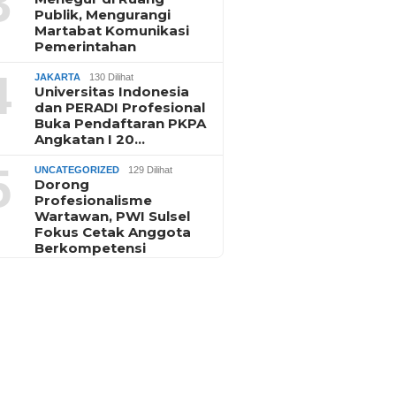
3
Publik, Mengurangi
Martabat Komunikasi
Pemerintahan
4
JAKARTA
130 Dilihat
Universitas Indonesia
dan PERADI Profesional
Buka Pendaftaran PKPA
Angkatan I 20…
5
UNCATEGORIZED
129 Dilihat
Dorong
Profesionalisme
Wartawan, PWI Sulsel
Fokus Cetak Anggota
Berkompetensi