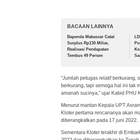
BACAAN LAINNYA
Bapenda Makassar Catat
LD
Surplus Rp130 Miliar,
Po
Realisasi Pendapatan
Ko
Tembus 49 Persen
Sa
“Jumlah petugas relatif berkurang, 
berkurang, tapi semoga hal ini ta
amanah sucinya,” ujar Kabid PHU 
Menurut mantan Kepala UPT Asrama
Kloter pertama rencananya akan m
diberangkatkan pada 17 juni 2022.
Sementara Kloter terakhir di Emba
2022 dan diberangkatkan ke Tanah 