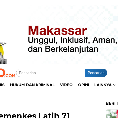
Pencarian
NIS
HUKUM DAN KRIMINAL
VIDEO
OPINI
LAINNYA
BERI
menkes Latih 71