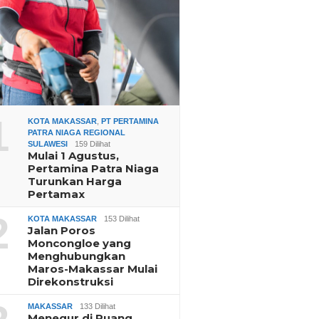
1
KOTA MAKASSAR
,
PT PERTAMINA
PATRA NIAGA REGIONAL
SULAWESI
159 Dilihat
Mulai 1 Agustus,
Pertamina Patra Niaga
Turunkan Harga
Pertamax
2
KOTA MAKASSAR
153 Dilihat
Jalan Poros
Moncongloe yang
Menghubungkan
Maros-Makassar Mulai
Direkonstruksi
MAKASSAR
133 Dilihat
Menegur di Ruang