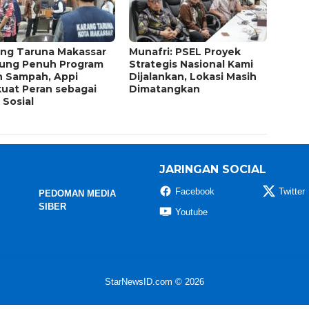
ang Taruna Makassar
Munafri: PSEL Proyek
ung Penuh Program
Strategis Nasional Kami
h Sampah, Appi
Dijalankan, Lokasi Masih
kuat Peran sebagai
Dimatangkan
r Sosial
JARINGAN SOCIAL
Facebook
Twitter
PEDOMAN MEDIA
SIBER
Youtube
StarNewsID.com © 2026