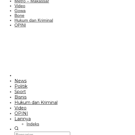
Metro – Makassar
Video
Gowa
Bone
Hukum dan Kriminal
OPINI
News
Politik
Sport
Bisnis
Hukum dan Kriminal
Video
OPINI
Lainnya
Indeks