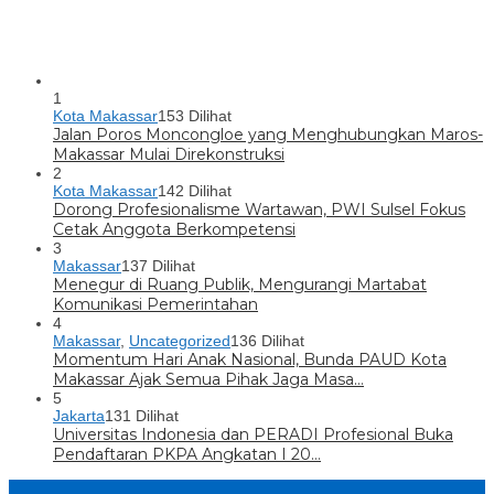
1
Kota Makassar
153 Dilihat
Jalan Poros Moncongloe yang Menghubungkan Maros-
Makassar Mulai Direkonstruksi
2
Kota Makassar
142 Dilihat
Dorong Profesionalisme Wartawan, PWI Sulsel Fokus
Cetak Anggota Berkompetensi
3
Makassar
137 Dilihat
Menegur di Ruang Publik, Mengurangi Martabat
Komunikasi Pemerintahan
4
Makassar
,
Uncategorized
136 Dilihat
Momentum Hari Anak Nasional, Bunda PAUD Kota
Makassar Ajak Semua Pihak Jaga Masa…
5
Jakarta
131 Dilihat
Universitas Indonesia dan PERADI Profesional Buka
Pendaftaran PKPA Angkatan I 20…